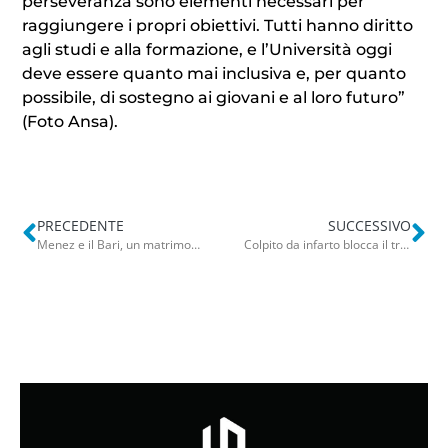
perseveranza sono elementi necessari per
raggiungere i propri obiettivi. Tutti hanno diritto
agli studi e alla formazione, e l’Università oggi
deve essere quanto mai inclusiva e, per quanto
possibile, di sostegno ai giovani e al loro futuro”
(Foto Ansa).
PRECEDENTE
SUCCESSIVO
Menez e il Bari, un matrimonio mai decollato e segnato dagli infortuni. Ora è ufficiale: rescisso il contratto
Colpito da infarto blocca il treno prima di morire: così il macchinista Antonio D’Acci ha salvato 87 passeggeri