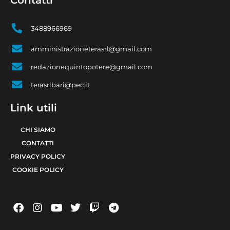
Contatti
3488966969
amministrazioneterasrl@gmail.com
redazionequintopotere@gmail.com
terasrlbari@pec.it
Link utili
CHI SIAMO
CONTATTI
PRIVACY POLICY
COOKIE POLICY