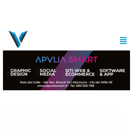
Lello e Angela, Domotèka
conquista Antonio. Scelta
la piastrella: colore neutro