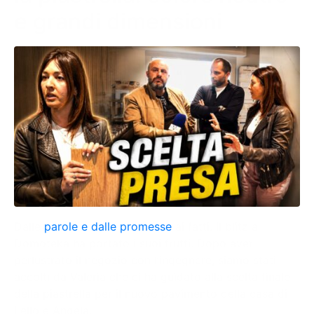
e grandi dimensioni
Dalle
parole e dalle promesse
ai fatti. Il blitz a
Domotèka ha portato i suoi frutti. Dopo aver
perlustrato il negozio con l’ingegnere, siamo stati
accolti da Valeria che ci ha guidato alla scelta finale
della piastrella per il nuovo pavimento della casa di
Lello e Angela.