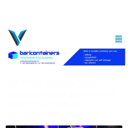
Barletta, rapina centro
scommesse e minaccia di
morte la cassiera:
arrestato 42enne