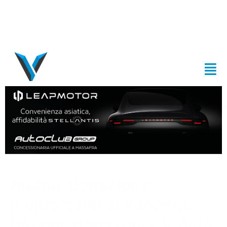
Andria, donazione
multiorgano al Bonomo:
84enne dona reni e fegato