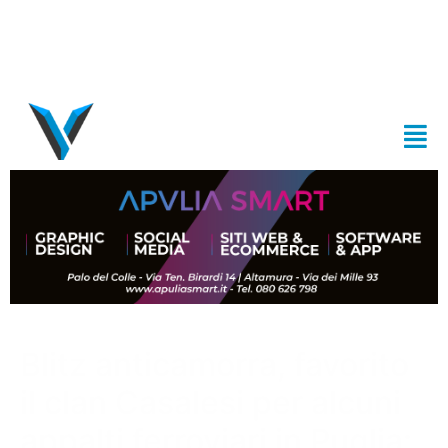
Blitz anticamorra, favorito
il clan Casalesi per alcuni
appalti ferroviari in Puglia: