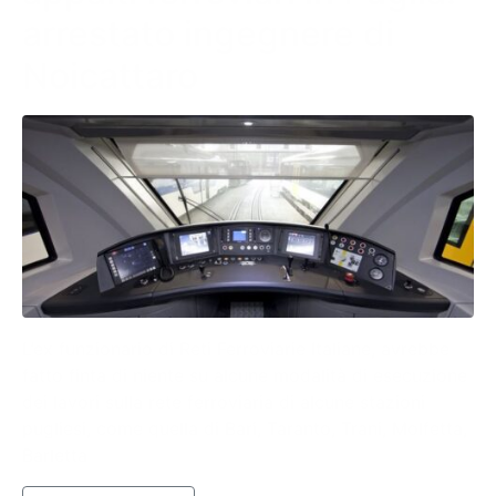
arrestato ingegnere di
Noicattaro
L’ex funzionario di Reti Ferroviarie Italiane, avrebbe
fatto finta di niente su alcune modalità di esecuzione
dei lavori sulla rete ferroviaria di alcune stazioni
pugliesi, come quella di Bari, Taranto, Trani, Molfetta,
Barletta