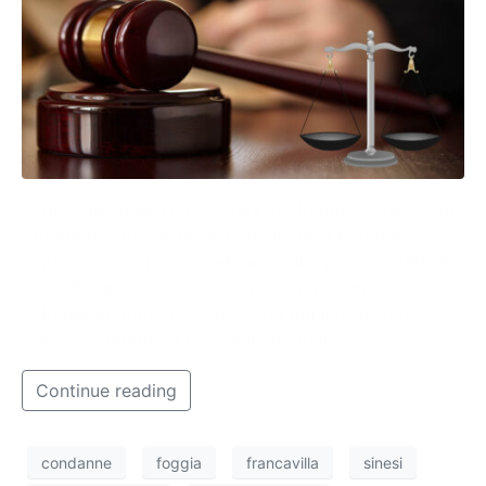
Il tribunale di Bari ha condannato in primo grado, con
rito abbreviato, alcuni esponenti della batteria
mafiosa foggiana Sinesi-Francavilla, per un totale di
quasi 50 anni di carcere, per il tentato omicidio
dell’imprenditore edile Antonio Fratianni, avvenuto a
pochi chilometri da Foggia il 26 giugno 2022.
Continue reading
condanne
foggia
francavilla
sinesi