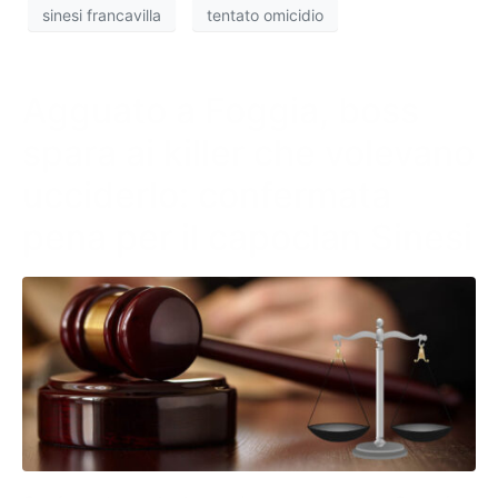
sinesi francavilla
tentato omicidio
Agguato a Foggia, boss
spara ai killer che volevano
ucciderlo: confermata
pena per il capoclan Sinesi