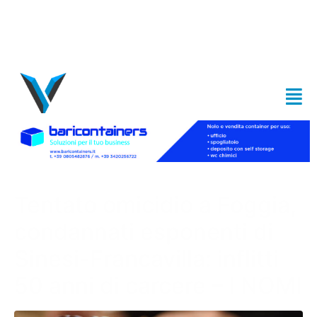
Tentato omicidio a Foggia,
condannati esponenti di
Sinesi-Francavilla: inflitti
50 anni di carcere – I NOMI