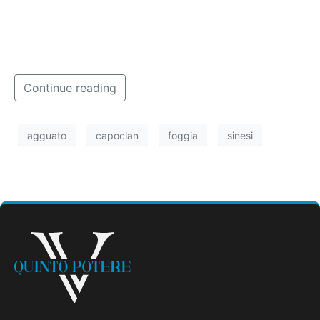
Confermata anche la condanna a un anno e 8 mesi
(pena sospesa) per Alfredo Terlizzi, poliziotto
penitenziario in servizio nel carcere di Foggia
accusato di omessa denuncia
Continue reading
agguato
capoclan
foggia
sinesi