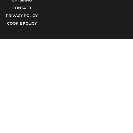
CHI SIAMO
CONTATTI
PRIVACY POLICY
COOKIE POLICY
© 2021 TERA Srl Partita I.V.A. e codice fiscale 08623480723 | Registro delle
imprese di Bari 08623480723 | Testata giornalistica iscritta al Tribunale di Bari
num. R.G. 6371/2021 num. Registro Stampa 24 | Direttore Responsabile Raffaele
Caruso
Made with passion by