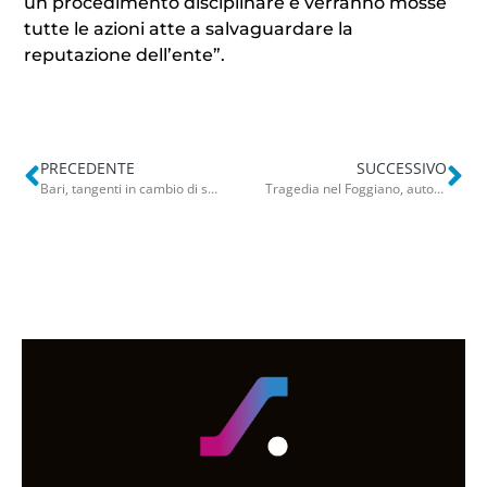
un procedimento disciplinare e verranno mosse
tutte le azioni atte a salvaguardare la
reputazione dell’ente”.
PRECEDENTE
SUCCESSIVO
Bari, tangenti in cambio di scarcerazioni: appello di De Benedictis e Chiariello contro aggravante mafiosa
Tragedia nel Foggiano, auto travolge bici elettrica: muore 23enne. Grave l’amica