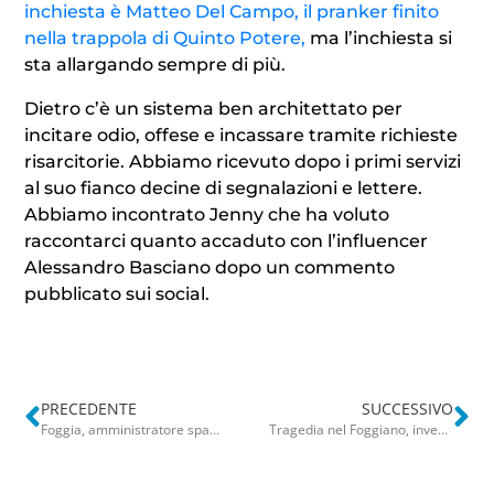
inchiesta è Matteo Del Campo, il pranker finito
nella trappola di Quinto Potere,
ma l’inchiesta si
sta allargando sempre di più.
Dietro c’è un sistema ben architettato per
incitare odio, offese e incassare tramite richieste
risarcitorie. Abbiamo ricevuto dopo i primi servizi
al suo fianco decine di segnalazioni e lettere.
Abbiamo incontrato Jenny che ha voluto
raccontarci quanto accaduto con l’influencer
Alessandro Basciano dopo un commento
pubblicato sui social.
PRECEDENTE
SUCCESSIVO
Foggia, amministratore sparisce all’estero e lascia un condominio con 25 famiglie senz’acqua: ci sono anche anziani
Tragedia nel Foggiano, investito mentre torna a piedi da una festa di compleanno: 17enne muore davanti agli amici