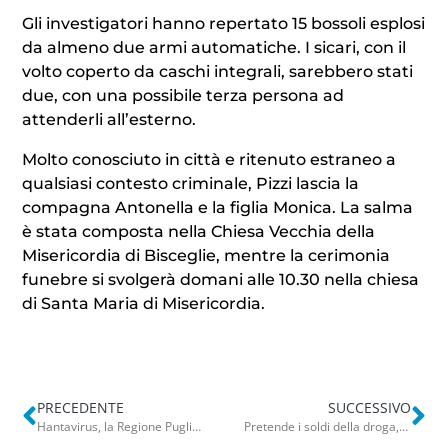
Gli investigatori hanno repertato 15 bossoli esplosi
da almeno due armi automatiche. I sicari, con il
volto coperto da caschi integrali, sarebbero stati
due, con una possibile terza persona ad
attenderli all’esterno.
Molto conosciuto in città e ritenuto estraneo a
qualsiasi contesto criminale, Pizzi lascia la
compagna Antonella e la figlia Monica. La salma
è stata composta nella Chiesa Vecchia della
Misericordia di Bisceglie, mentre la cerimonia
funebre si svolgerà domani alle 10.30 nella chiesa
di Santa Maria di Misericordia.
PRECEDENTE
SUCCESSIVO
Hantavirus, la Regione Puglia non vuole farsi trovare impreparata: nota a medici e Asl su misure in caso di contagi
Pretende i soldi della droga, minaccia e picchia la mamma: arrestato 30enne nel Tarantino. Lei non usciva di casa