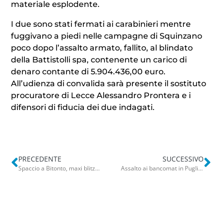
materiale esplodente.
I due sono stati fermati ai carabinieri mentre
fuggivano a piedi nelle campagne di Squinzano
poco dopo l’assalto armato, fallito, al blindato
della Battistolli spa, contenente un carico di
denaro contante di 5.904.436,00 euro.
All’udienza di convalida sarà presente il sostituto
procuratore di Lecce Alessandro Prontera e i
difensori di fiducia dei due indagati.
PRECEDENTE
SUCCESSIVO
Spaccio a Bitonto, maxi blitz nel centro storico: telecamere nascoste dai clan per controllare l’area. Due arresti
Assalto ai bancomat in Puglia, tre esplosioni a Poggio Imperiale: in aria lo sportello della Banca Popolare di Milano