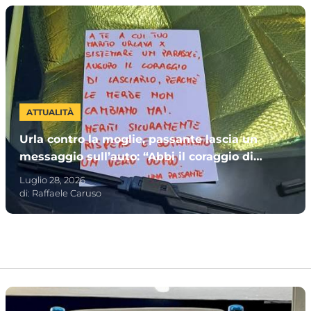
ATTUALITÀ
Urla contro la moglie, passante lascia un
messaggio sull’auto: “Abbi il coraggio di
lasciarlo”
Luglio 28, 2026
di:
Raffaele Caruso