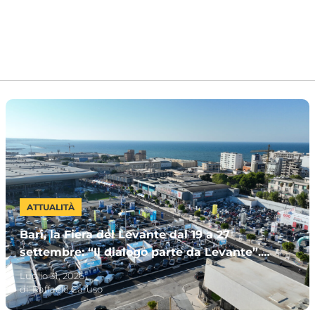
ATTUALITÀ
Bari, la Fiera del Levante dal 19 a 27
settembre: “Il dialogo parte da Levante”.
Invitata la Premier Meloni
Luglio 31, 2026
di:
Raffaele Caruso