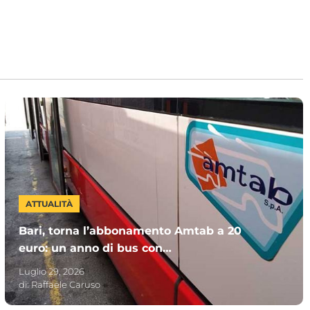
ATTUALITÀ
Bari, torna l’abbonamento Amtab a 20
euro: un anno di bus con
“MUVTinBUS365”. Chi può sottoscriverlo
Luglio 29, 2026
di:
Raffaele Caruso