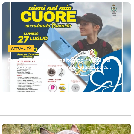
ATTUALITÀ
Dopo il rinvio per il maltempo, “Vieni nel
mio cuore” torna a Bitonto: questa sera
l’evento dedicato a Gianvito
Luglio 27, 2026
di:
Claudia Santoro