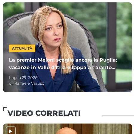
ATTUALITÀ
La premier Meloni sceglie ancora la Puglia:
vacanze in Valle d’Itria e tappa a Taranto
per i Giochi del Mediterraneo
Luglio 29, 2026
di:
Raffaele Caruso
VIDEO CORRELATI