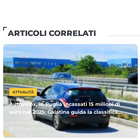
ARTICOLI CORRELATI
ATTUALITÀ
Autovelox, in Puglia incassati 15 milioni di
euro nel 2025: Galatina guida la classifica.
Ecco gli altri Comuni più “cari”
Agosto 3, 2026
di:
Raffaele Caruso