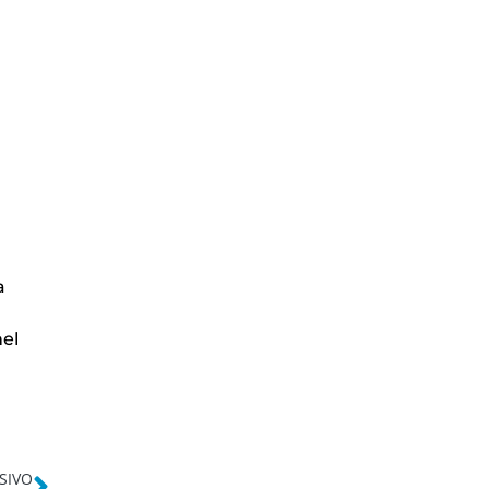
a
nel
SIVO