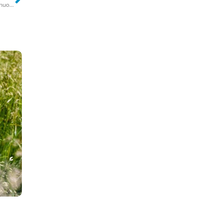
“Cicatrice francese”, sfregiarsi il volto per essere fighi: allerta per la nuova sfida su Tiktok