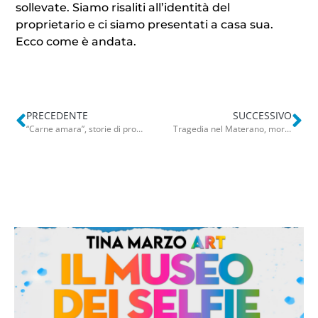
sollevate. Siamo risaliti all’identità del
proprietario e ci siamo presentati a casa sua.
Ecco come è andata.
PRECEDENTE
SUCCESSIVO
“Carne amara”, storie di prostituzione. “Finto tonto” interrompe l’intervista: ai capi dà fastidio
Tragedia nel Materano, morti moglie e marito di 45 e 50 anni. Arrestato 22enne di Altamura: positivo all’alcol test