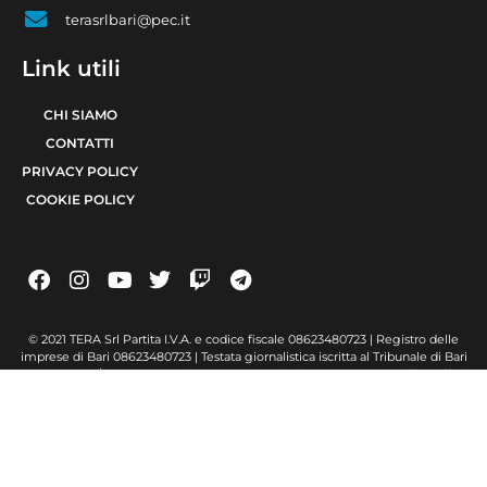
terasrlbari@pec.it
Link utili
CHI SIAMO
CONTATTI
PRIVACY POLICY
COOKIE POLICY
© 2021 TERA Srl Partita I.V.A. e codice fiscale 08623480723 | Registro delle
imprese di Bari 08623480723 | Testata giornalistica iscritta al Tribunale di Bari
num. R.G. 6371/2021 num. Registro Stampa 24 | Direttore Responsabile Raffaele
Caruso
Made with passion by