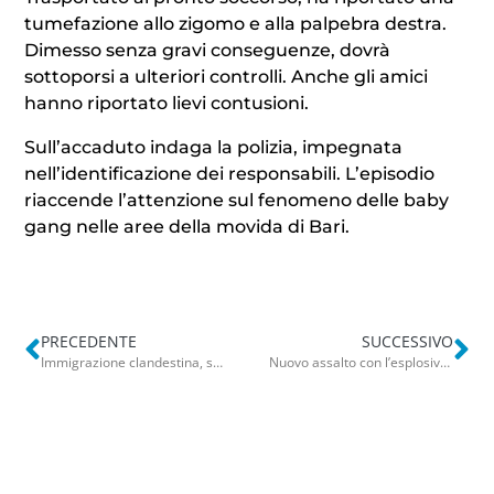
tumefazione allo zigomo e alla palpebra destra.
Dimesso senza gravi conseguenze, dovrà
sottoporsi a ulteriori controlli. Anche gli amici
hanno riportato lievi contusioni.
Sull’accaduto indaga la polizia, impegnata
nell’identificazione dei responsabili. L’episodio
riaccende l’attenzione sul fenomeno delle baby
gang nelle aree della movida di Bari.
PRECEDENTE
SUCCESSIVO
Immigrazione clandestina, smantellata a Taranto la rete delle false richieste di lavoro: 30 misure cautelari
Nuovo assalto con l’esplosivo a Modugno: nella notte salta in aria il bancomat della Bdm. Secondo colpo in 24 ore