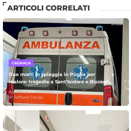
ARTICOLI CORRELATI
CRONACA
Due morti in spiaggia in Puglia per
malore: tragedie a Sant’Isidoro e Bisceglie.
A perdere la vita due uomini
Agosto 5, 2026
di:
Raffaele Caruso