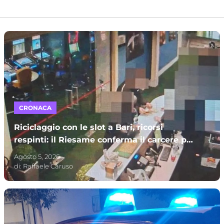
CRONACA
Riciclaggio con le slot a Bari, ricorsi
respinti: il Riesame conferma il carcere per
sette indagati – I NOMI
Agosto 5, 2026
di:
Raffaele Caruso