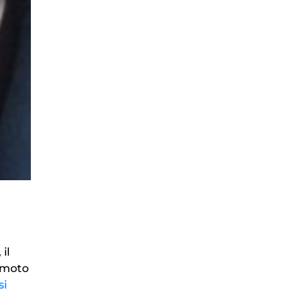
il
a moto
si