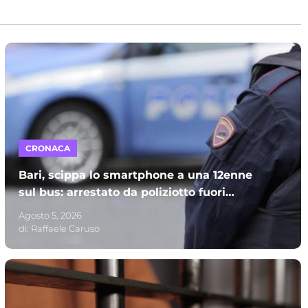
CRONACA
Bari, scippa lo smartphone a una 12enne
sul bus: arrestato da poliziotto fuori
servizio e processato per direttissima
Agosto 5, 2026
di:
Raffaele Caruso