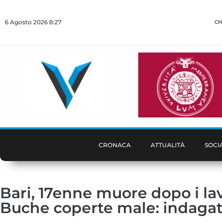
6 Agosto 2026 8:27
CH
CRONACA
ATTUALITÀ
SOCI
Bari, 17enne muore dopo i lav
Buche coperte male: indagat