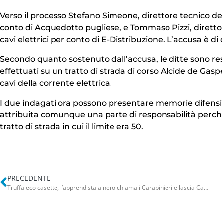
Verso il processo Stefano Simeone, direttore tecnico d
conto di Acquedotto pugliese, e Tommaso Pizzi, direttore
cavi elettrici per conto di E-Distribuzione. L’accusa è di
Secondo quanto sostenuto dall’accusa, le ditte sono res
effettuati su un tratto di strada di corso Alcide de Gasp
cavi della corrente elettrica.
I due indagati ora possono presentare memorie difensive
attribuita comunque una parte di responsabilità perché 
tratto di strada in cui il limite era 50.
PRECEDENTE
Truffa eco casette, l’apprendista a nero chiama i Carabinieri e lascia Caputi: “Non sapevo niente”