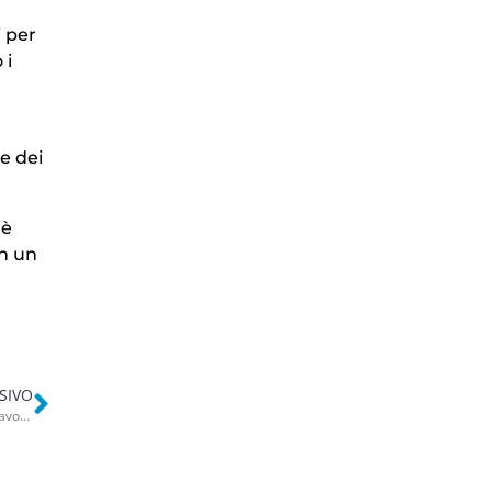
i per
 i
ne dei
 è
in un
SIVO
“Sorvegliato speciale” da senzatetto a Polignano, Loris: “Con soldi e lavoro non trovo una stanza”