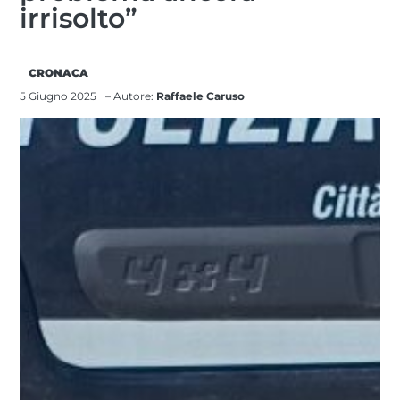
irrisolto”
CRONACA
5 Giugno 2025
– Autore:
Raffaele Caruso