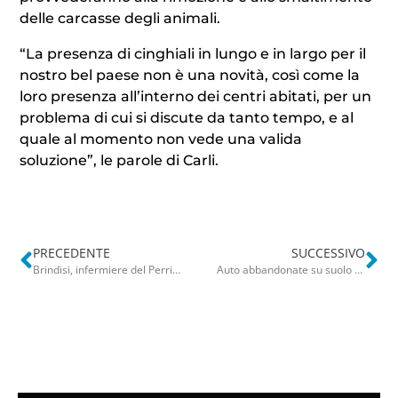
delle carcasse degli animali.
“La presenza di cinghiali in lungo e in largo per il
nostro bel paese non è una novità, così come la
loro presenza all’interno dei centri abitati, per un
problema di cui si discute da tanto tempo, e al
quale al momento non vede una valida
soluzione”, le parole di Carli.
PRECEDENTE
SUCCESSIVO
Brindisi, infermiere del Perrino aggredito nel reparto di Psichiatria: è ricoverato in prognosi riservata
Auto abbandonate su suolo pubblico, Bari è invasa: due dello stesso proprietario in via Nitti