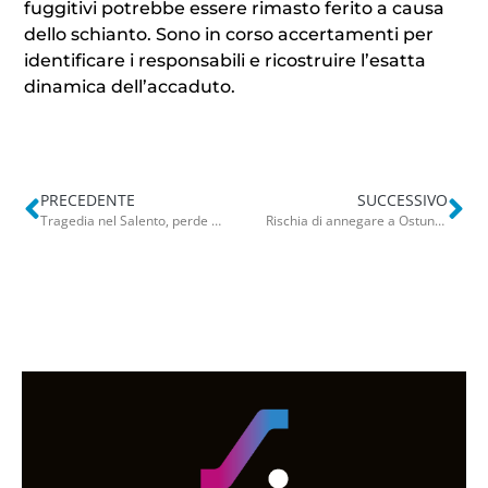
fuggitivi potrebbe essere rimasto ferito a causa
dello schianto. Sono in corso accertamenti per
identificare i responsabili e ricostruire l’esatta
dinamica dell’accaduto.
PRECEDENTE
SUCCESSIVO
Tragedia nel Salento, perde il controllo dello scooter e si schianta contro un palo: muore il 22enne Alessio Rizzo
Rischia di annegare a Ostuni, 50enne salvato dai bagnanti: è ricoverato in Rianimazione