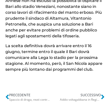
Annese non ha escluso la possibilità di ospitare il
Bari allo stadio Veneziani, nonostante siano in
corso lavori di rifacimento del manto erboso. Più
prudente il sindaco di Altamura, Vitantonio
Petronella, che auspica una soluzione a Bari
anche per evitare problemi di ordine pubblico
legati agli spostamenti della tifoseria.
La scelta definitiva dovrà arrivare entro il 16
giugno, termine entro il quale il Bari dovrà
comunicare alla Lega lo stadio per la prossima
stagione. Al momento, però, il San Nicola appare
sempre più lontano dai programmi del club.
PRECEDENTE
SUCCESSIVO
Spaccio di droga, reati contro il patrimonio, armi e violenza: emessi 18 avvisi orali tra Bari e Corato
Addio voltagabbana in Regione, si cerca un accordo in Puglia: Pd e FdI uniti contro i cambi di casacca