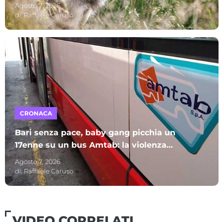
lupo
Agosto 7, 2026
di:
Raffaele Caruso
CRONACA
Bari senza pace, baby gang picchia un
17enne su un bus Amtab: la violenza
ripresa con un telefonino
Agosto 7, 2026
di:
Raffaele Caruso
VIDEO CORRELATI