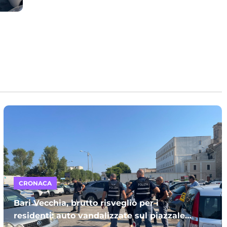
CRONACA
Bari Vecchia, brutto risveglio per i
residenti: auto vandalizzate sul piazzale