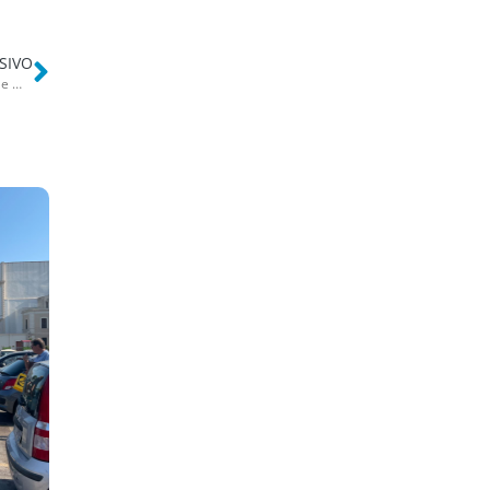
SIVO
Polignano, 50 chili di prodotti non tracciati e scarso igiene: sequestri e multe in un ristorante etnico