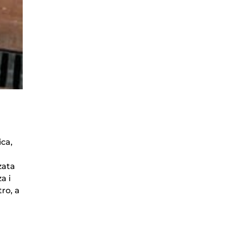
ica,
zata
a i
tro, a