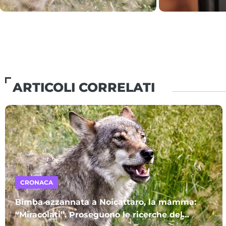
ARTICOLI CORRELATI
CRONACA
Bimba azzannata a Noicattaro, la mamma:
“Miracolati”. Proseguono le ricerche del