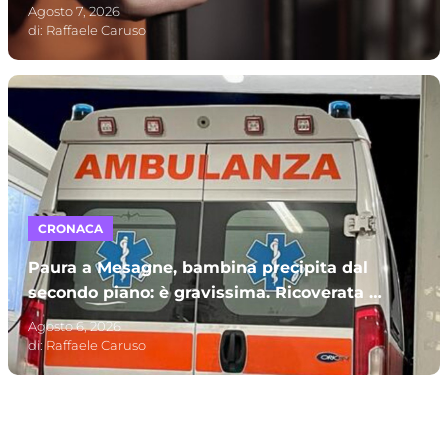
carcere
Agosto 7, 2026
di:
Raffaele Caruso
CRONACA
Paura a Mesagne, bambina precipita dal
secondo piano: è gravissima. Ricoverata al
Policlinico di Bari
Agosto 6, 2026
di:
Raffaele Caruso