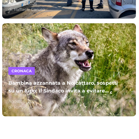
Mincuzzi
Agosto 7, 2026
di:
Raffaele Caruso
CRONACA
Bambina azzannata a Noicattaro, sospetti
su un lupo: il Sindaco invita a evitare
parchi e campagne
Agosto 6, 2026
di:
Raffaele Caruso