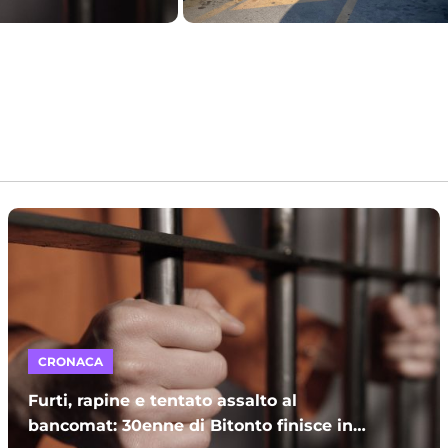
CRONACA
Furti, rapine e tentato assalto al
bancomat: 30enne di Bitonto finisce in