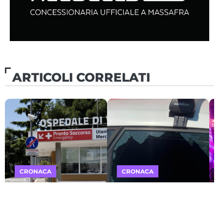
ARTICOLI CORRELATI
CRONACA
CRONACA
Ragazzo
Furto “originale” a
gambizzato a
Bari, auto
Triggiano,
danneggiata e