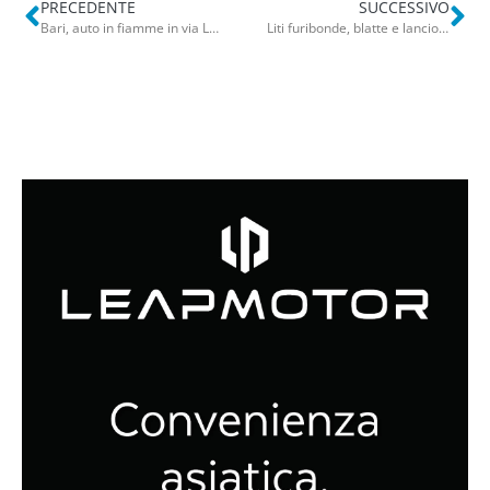
PRECEDENTE
SUCCESSIVO
Bari, auto in fiamme in via Lembo: ragazza salva per miracolo
Liti furibonde, blatte e lancio di feci dal balcone: convivenza da incubo nel palazzo popolare