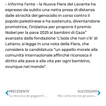
– informa l’ente – la Nuova Fiera del Levante ha
espresso da subito una netta presa di distanza
dalle atrocità del genocidio in corso contro il
popolo palestinese e ha sostenuto, diventandone
promotrice, l’iniziativa per proporre il premio
Nobel per la pace 2025 ai bambini di Gaza”
avanzata dalla fondazione ‘L’isola che non c’è’ di
Latiano, si legge in una nota della Fiera, che
considera la candidatura “un appello morale alla
comunità internazionale affinché riconosca il
diritto alla pace e alla vita per ogni bambino,
ovunque nel mondo”.
PRECEDENTE
SUCCESSIVO
“La discarica del goggione”, indirizzo sulla bolletta elettrica: le indagini di Kojak e Sherlockont
Max canta ma non gli passa, l’invito a Carolina: “Non tornare qui non entri”