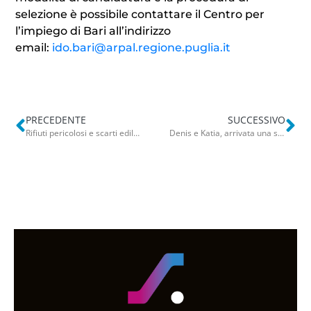
selezione è possibile contattare il Centro per
l’impiego di Bari all’indirizzo
email:
ido.bari@arpal.regione.puglia
.
it
PRECEDENTE
SUCCESSIVO
Rifiuti pericolosi e scarti edili, scoperta discarica abusiva in area tutelata nel Salento: una denuncia
Denis e Katia, arrivata una super donazione da 1.000 euro: “Ho quasi avuto un infarto”