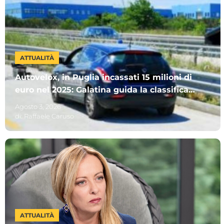
ATTUALITÀ
Autovelox, in Puglia incassati 15 milioni di
euro nel 2025: Galatina guida la classifica.
Ecco gli altri Comuni più “cari”
Agosto 3, 2026
di:
Raffaele Caruso
ATTUALITÀ