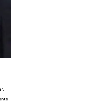
e”.
rente