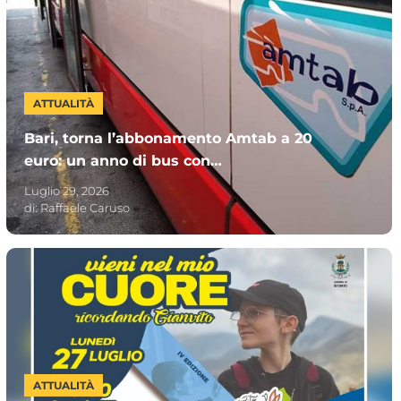
ATTUALITÀ
Bari, torna l’abbonamento Amtab a 20
euro: un anno di bus con
“MUVTinBUS365”. Chi può sottoscriverlo
Luglio 29, 2026
di:
Raffaele Caruso
ATTUALITÀ