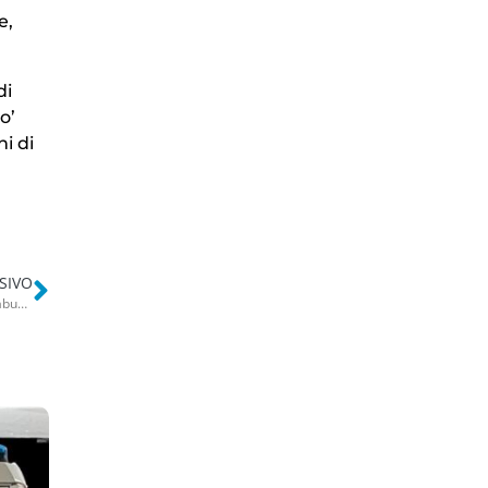
e,
di
o’
i di
SIVO
Affitti cash senza contratto: staccate luce e acqua nel “condominio” abusivo con garage abusivo