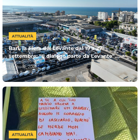
ATTUALITÀ
Bari, la Fiera del Levante dal 19 a 27
settembre: “Il dialogo parte da Levante”.
Invitata la Premier Meloni
Luglio 31, 2026
di:
Raffaele Caruso
ATTUALITÀ