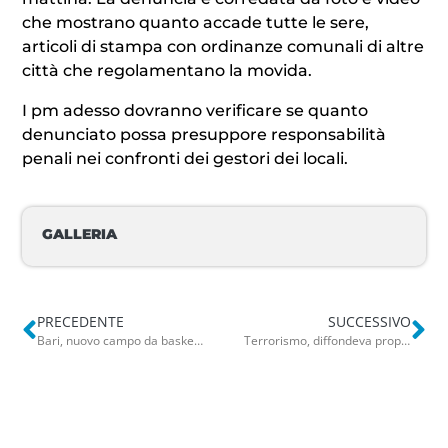
che mostrano quanto accade tutte le sere,
articoli di stampa con ordinanze comunali di altre
città che regolamentano la movida.
I pm adesso dovranno verificare se quanto
denunciato possa presuppore responsabilità
penali nei confronti dei gestori dei locali.
GALLERIA
PRECEDENTE
SUCCESSIVO
Bari, nuovo campo da basket nella parrocchia Resurrezione. Leonetti: “Un nuovo spazio sportivo per Japigia”
Terrorismo, diffondeva propaganda jihadista: 49enne albanese arrestato a Galatina