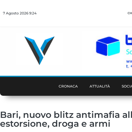
7 Agosto 2026 9:24
CH
CRONACA
ATTUALITÀ
SOCI
Bari, nuovo blitz antimafia al
estorsione, droga e armi