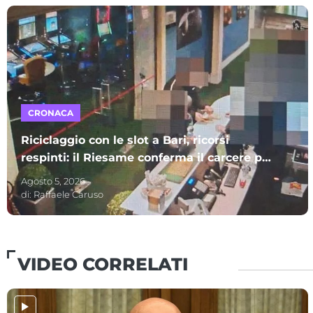
CRONACA
Riciclaggio con le slot a Bari, ricorsi
respinti: il Riesame conferma il carcere per
sette indagati – I NOMI
Agosto 5, 2026
di:
Raffaele Caruso
VIDEO CORRELATI