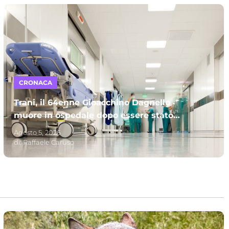
CRONACA
Trani, il 64enne Gioacchino Dagnello
muore in ospedale dopo essere stato
investito: s’indaga per omicidio stradale
Agosto 5, 2026
di:
Raffaele Caruso