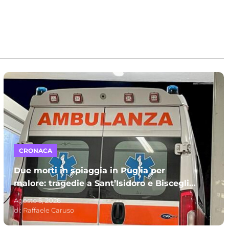
CRONACA
Due morti in spiaggia in Puglia per
malore: tragedie a Sant’Isidoro e Bisceglie.
A perdere la vita due uomini
Agosto 5, 2026
di:
Raffaele Caruso