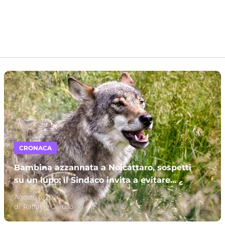
CRONACA
Bambina azzannata a Noicattaro, sospetti
su un lupo: il Sindaco invita a evitare
parchi e campagne
Agosto 6, 2026
di:
Raffaele Caruso