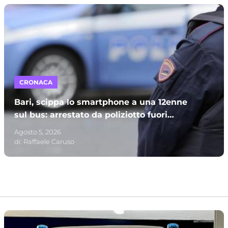
CRONACA
Bari, scippa lo smartphone a una 12enne
sul bus: arrestato da poliziotto fuori
servizio e processato per direttissima
Agosto 5, 2026
di:
Raffaele Caruso