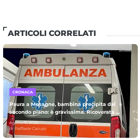
ARTICOLI CORRELATI
CRONACA
Paura a Mesagne, bambina precipita dal
secondo piano: è gravissima. Ricoverata al
Policlinico di Bari
Agosto 6, 2026
di:
Raffaele Caruso