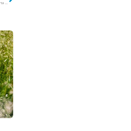
Bari, concessione scaduta ai De Laurentiis: presentata una sola offerta per la gestione del San Nicola