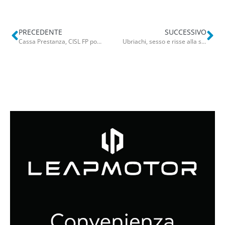
PRECEDENTE
SUCCESSIVO
Cassa Prestanza, CISL FP porta in aula il Comune di Bari: nuova udienza il 26 settembre
Ubriachi, sesso e risse alla stazione. I sindacati: “Capolinea Amtab luogo di degrado servono controlli h24”