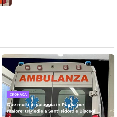
CRONACA
Due morti in spiaggia in Puglia per
malore: tragedie a Sant’Isidoro e Bisceglie.