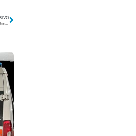
SIVO
Bari, gli Strisciuglio tremano ancora: si è pentito anche Saverio Faccilongo. I familiari smentiscono