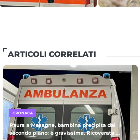
ARTICOLI CORRELATI
CRONACA
Paura a Mesagne, bambina precipita dal
secondo piano: è gravissima. Ricoverata al