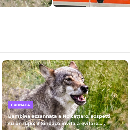
CRONACA
Bambina azzannata a Noicattaro, sospetti
su un lupo: il Sindaco invita a evitare