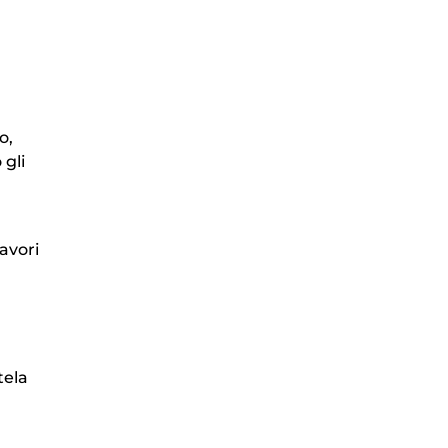
o,
 gli
avori
tela