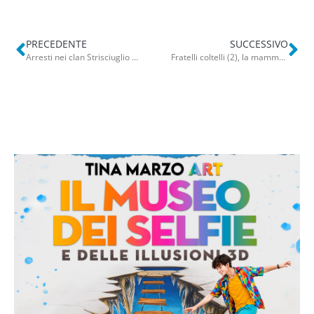
PRECEDENTE
SUCCESSIVO
Arresti nei clan Strisciuglio e Capriati, Leccese: “Lo Stato c’è. La festa di San Nicola non è ostaggio di nessuno”
Fratelli coltelli (2), la mamma: “Ho iniziato a bere per disperazione”. Orlando: “Non mi drogo più”