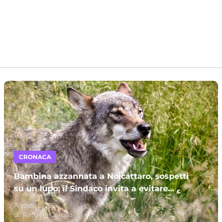
CRONACA
Bambina azzannata a Noicattaro, sospetti
su un lupo: il Sindaco invita a evitare
parchi e campagne
Agosto 6, 2026
di:
Raffaele Caruso