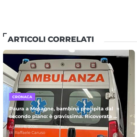
ARTICOLI CORRELATI
CRONACA
Paura a Mesagne, bambina precipita dal
secondo piano: è gravissima. Ricoverata al
Policlinico di Bari
Agosto 6, 2026
di:
Raffaele Caruso