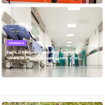
CRONACA
Trani, il 64enne Gioacchino Dagnello
muore in ospedale dopo essere stato
investito: s’indaga per omicidio stradale
Agosto 5, 2026
di:
Raffaele Caruso