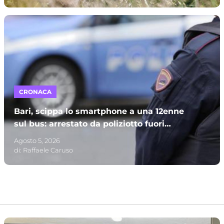
CRONACA
Bari, scippa lo smartphone a una 12enne
sul bus: arrestato da poliziotto fuori
servizio e processato per direttissima
Agosto 5, 2026
di:
Raffaele Caruso