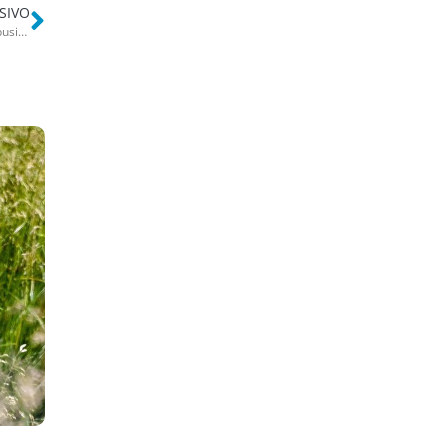
SIVO
Bari, aggredisce passante e vigile in piazza Moro: parcheggiatore abusivo denunciato a piede libero