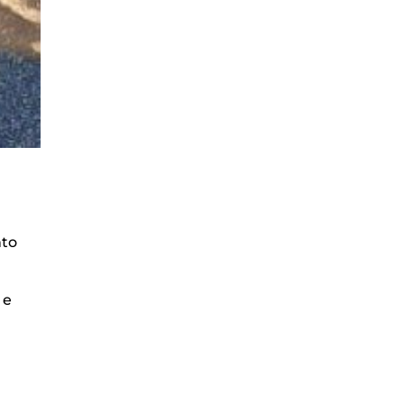
nto
 e