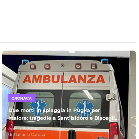
CRONACA
Due morti in spiaggia in Puglia per
malore: tragedie a Sant’Isidoro e Bisceglie.
A perdere la vita due uomini
Agosto 5, 2026
di:
Raffaele Caruso