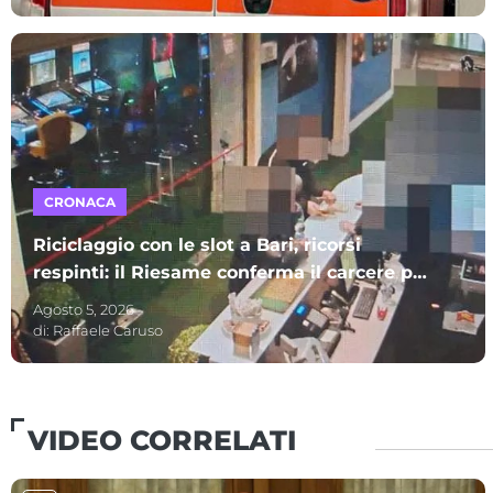
CRONACA
Riciclaggio con le slot a Bari, ricorsi
respinti: il Riesame conferma il carcere per
sette indagati – I NOMI
Agosto 5, 2026
di:
Raffaele Caruso
VIDEO CORRELATI