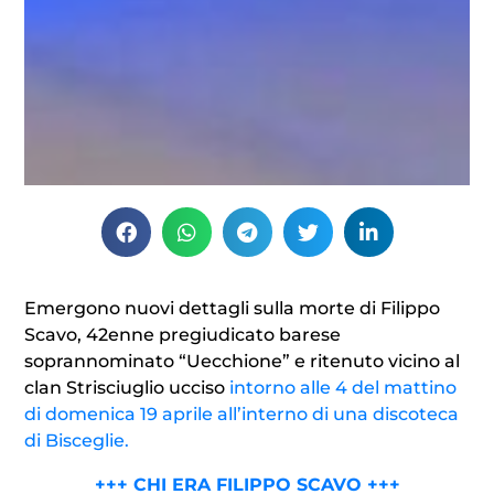
Emergono nuovi dettagli sulla morte di Filippo
Scavo, 42enne pregiudicato barese
soprannominato “Uecchione” e ritenuto vicino al
clan Strisciuglio ucciso
intorno alle 4 del mattino
di domenica 19 aprile
all’interno di una discoteca
di Bisceglie.
+++ CHI ERA FILIPPO SCAVO +++