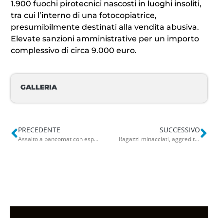
1.900 fuochi pirotecnici nascosti in luoghi insoliti,
tra cui l’interno di una fotocopiatrice,
presumibilmente destinati alla vendita abusiva.
Elevate sanzioni amministrative per un importo
complessivo di circa 9.000 euro.
GALLERIA
PRECEDENTE
SUCCESSIVO
Assalto a bancomat con esplosivo nel Foggiano: ladri in fuga col bottino. In azione almeno 4 persone
Ragazzi minacciati, aggrediti e rapinati a Castellaneta fuori dal locale: arrestato 19enne. Denunciati due coetanei