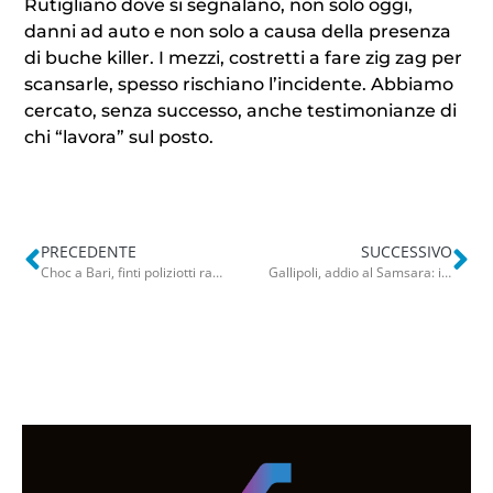
Rutigliano dove si segnalano, non solo oggi,
danni ad auto e non solo a causa della presenza
di buche killer. I mezzi, costretti a fare zig zag per
scansarle, spesso rischiano l’incidente. Abbiamo
cercato, senza successo, anche testimonianze di
chi “lavora” sul posto.
PRECEDENTE
SUCCESSIVO
Choc a Bari, finti poliziotti rapinano un tir: autista picchiato e abbandonato in campagna a Noicattaro
Gallipoli, addio al Samsara: il lido-discoteca tra i più famosi d’Italia sarà demolito. Ora è un cumulo di rifiuti