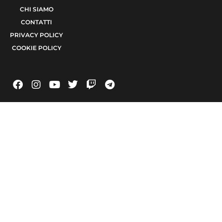
CHI SIAMO
CONTATTI
PRIVACY POLICY
COOKIE POLICY
© 2021 TERA Srl Partita I.V.A. e codice fiscale 08623480723 | Registro delle
imprese di Bari 08623480723 | Testata giornalistica iscritta al Tribunale di Bari
num. R.G. 6371/2021 num. Registro Stampa 24 | Direttore Responsabile Raffaele
Caruso
Made with passion by