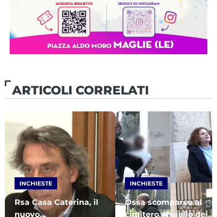
ARTICOLI CORRELATI
INCHIESTE
INCHIESTE
Rsa Casa Caterina, il
Ossa scomparse al
nuovo
cimitero, il giallo dei