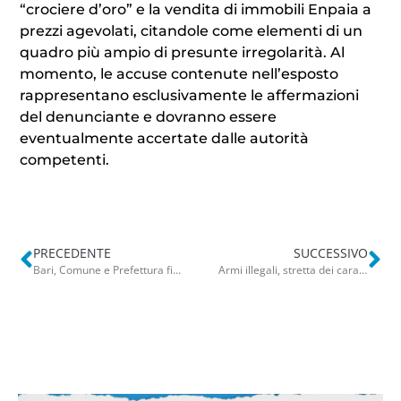
“crociere d’oro” e la vendita di immobili Enpaia a
prezzi agevolati, citandole come elementi di un
quadro più ampio di presunte irregolarità. Al
momento, le accuse contenute nell’esposto
rappresentano esclusivamente le affermazioni
del denunciante e dovranno essere
eventualmente accertate dalle autorità
competenti.
PRECEDENTE
SUCCESSIVO
Bari, Comune e Prefettura firmano il patto antimafia: controlli rafforzati su appalti, B&B e locali
Armi illegali, stretta dei carabinieri nel Barese: 9 arresti e 41 armi sequestrate. Al San Paolo donna in casa con fucili