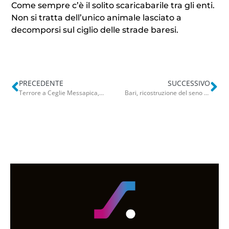
Come sempre c’è il solito scaricabarile tra gli enti.
Non si tratta dell’unico animale lasciato a
decomporsi sul ciglio delle strade baresi.
PRECEDENTE
SUCCESSIVO
Terrore a Ceglie Messapica, marito e moglie sequestrati nel seminterrato della villa: ladri via con soldi e gioielli
Bari, ricostruzione del seno con tessuto dell’addome: primo intervento all’Oncologico su paziente di 55 anni