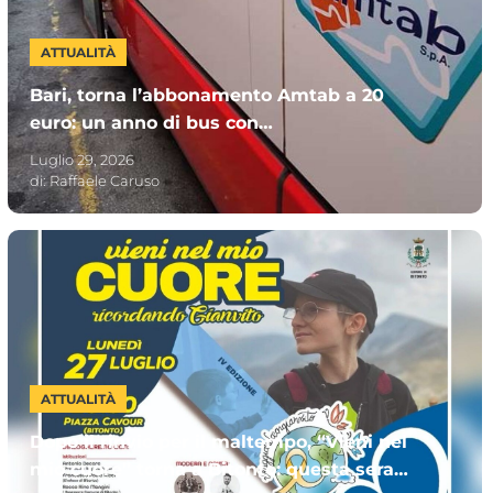
ATTUALITÀ
Bari, torna l’abbonamento Amtab a 20
euro: un anno di bus con
“MUVTinBUS365”. Chi può sottoscriverlo
Luglio 29, 2026
di:
Raffaele Caruso
ATTUALITÀ
Dopo il rinvio per il maltempo, “Vieni nel
mio cuore” torna a Bitonto: questa sera