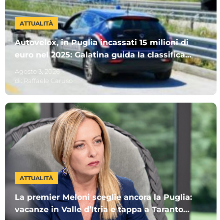
ATTUALITÀ
Autovelox, in Puglia incassati 15 milioni di
euro nel 2025: Galatina guida la classifica.
Ecco gli altri Comuni più “cari”
Agosto 3, 2026
di:
Raffaele Caruso
ATTUALITÀ
La premier Meloni sceglie ancora la Puglia:
vacanze in Valle d’Itria e tappa a Taranto