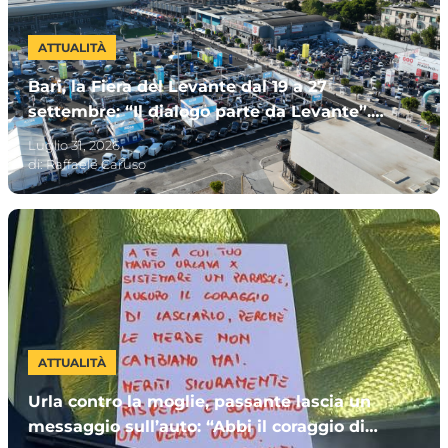
ATTUALITÀ
Bari, la Fiera del Levante dal 19 a 27
settembre: “Il dialogo parte da Levante”.
Invitata la Premier Meloni
Luglio 31, 2026
di:
Raffaele Caruso
ATTUALITÀ
Urla contro la moglie, passante lascia un
messaggio sull’auto: “Abbi il coraggio di