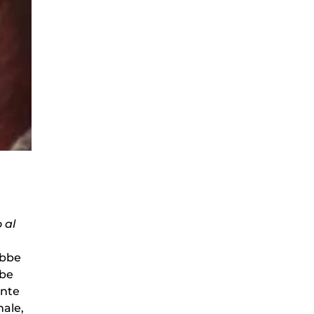
 al
ebbe
bbe
ente
nale,