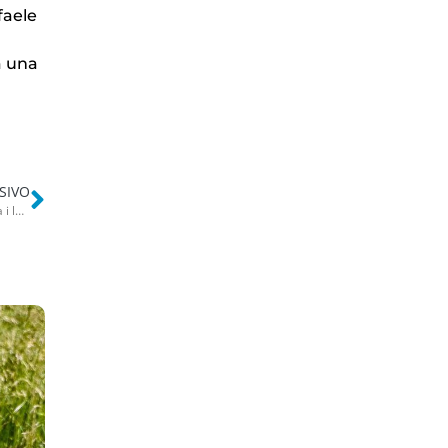
faele
a una
SIVO
Bari, Deloitte sbarca alla Fiera del Levante: da lunedì 28 agosto al via i lavori