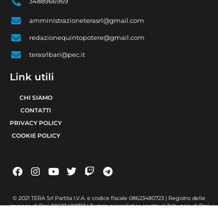
3488966969
amministrazioneterasrl@gmail.com
redazionequintopotere@gmail.com
terasrlbari@pec.it
Link utili
CHI SIAMO
CONTATTI
PRIVACY POLICY
COOKIE POLICY
© 2021 TERA Srl Partita I.V.A. e codice fiscale 08623480723 | Registro delle
imprese di Bari 08623480723 | Testata giornalistica iscritta al Tribunale di Bari
num. R.G. 6371/2021 num. Registro Stampa 24 | Direttore Responsabile Raffaele