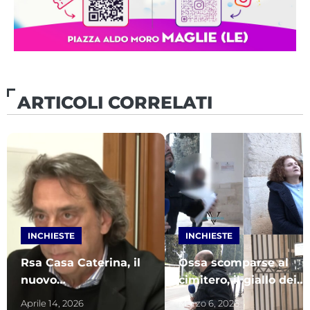
ARTICOLI CORRELATI
INCHIESTE
INCHIESTE
Rsa Casa Caterina, il
Ossa scomparse al
nuovo
cimitero, il giallo dei
amministratore:
loculi. Sale la
Aprile 14, 2026
Marzo 6, 2026