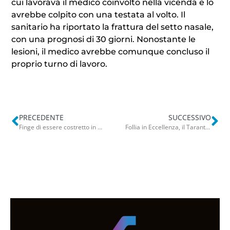
cui lavorava il medico coinvolto nella vicenda e lo
avrebbe colpito con una testata al volto. Il
sanitario ha riportato la frattura del setto nasale,
con una prognosi di 30 giorni. Nonostante le
lesioni, il medico avrebbe comunque concluso il
proprio turno di lavoro.
PRECEDENTE
SUCCESSIVO
Finge di essere costretto in carrozzina ma sui social cammina senza aiuti: denunciato per truffa da 200mila euro
Follia in Eccellenza, il Taranto perde la finale playoff all’ultimo: tifosi invadono il campo. Loiodice colpito con un calcio