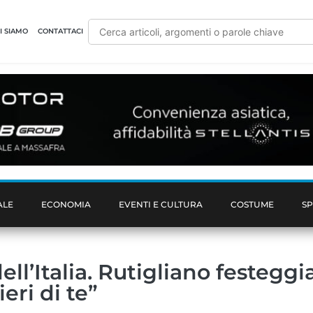
I SIAMO
CONTATTACI
ALE
ECONOMIA
EVENTI E CULTURA
COSTUME
S
ll’Italia. Rutigliano festeggia
eri di te”