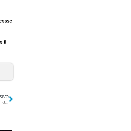
ccesso
l
 il
SIVO
Vince 37mila euro al Superenalotto, poi il 10eLotto e il Gratta&Vinci: il clochard barese Cassano ora cerca casa