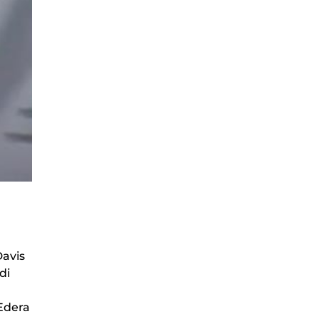
Davis
di
’Edera