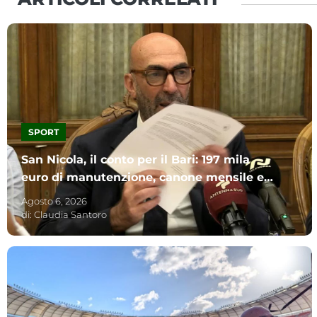
SPORT
San Nicola, il conto per il Bari: 197 mila
euro di manutenzione, canone mensile e
incasso Inter-Betis al Comune
Agosto 6, 2026
di:
Claudia Santoro