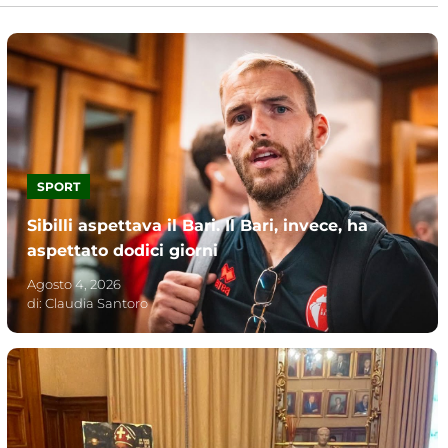
SPORT
Sibilli aspettava il Bari. Il Bari, invece, ha
aspettato dodici giorni
Agosto 4, 2026
di:
Claudia Santoro