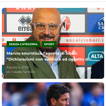
,
SENZA CATEGORIA
SPORT
Marino smentisce l’agente di Sibilli:
“Dichiarazioni non veritiere ed oggetto di
incomprensibile strumentalizzazione”
Agosto 4, 2026
di:
Claudia Santoro