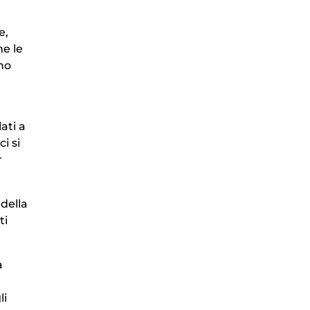
e,
he le
no
ati a
i si
r
 della
ti
a
li