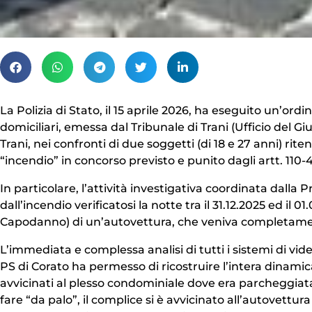
La Polizia di Stato, il 15 aprile 2026, ha eseguito un’ord
domiciliari, emessa dal Tribunale di Trani (Ufficio del Gi
Trani, nei confronti di due soggetti (di 18 e 27 anni) ri
“incendio” in concorso previsto e punito dagli artt. 110-4
In particolare, l’attività investigativa coordinata dalla P
dall’incendio verificatosi la notte tra il 31.12.2025 ed il 
Capodanno) di un’autovettura, che veniva completamen
L’immediata e complessa analisi di tutti i sistemi di vid
PS di Corato ha permesso di ricostruire l’intera dinamica 
avvicinati al plesso condominiale dove era parcheggiat
fare “da palo”, il complice si è avvicinato all’autovettu