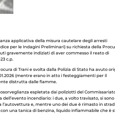
inanza applicativa della misura cautelare degli arresti
udice per le Indagini Preliminari) su richiesta della Procu
tenuti gravemente indiziati di aver commesso il reato di
23 c.p.
rocura di Trani e svolta dalla Polizia di Stato ha avuto or
01.01.2026 (mentre erano in atto i festeggiamenti per il
te distrutta dalle fiamme.
eosorveglianza espletata dai poliziotti del Commissariato
dell’evento incendiario: i due, a volto travisato, si sono
a l’autovettura e, mentre uno dei due è rimasto in stra
ra con una tanica di benzina, liquido infiammabile che è 