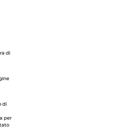
ra di
igine
 di
da per
stato