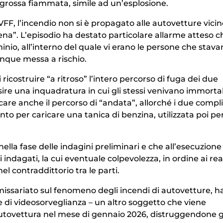
rossa fiammata, simile ad un’esplosione.
F, l’incendio non si è propagato alle autovetture vicin
tena”. L’episodio ha destato particolare allarme atteso c
o, all’interno del quale vi erano le persone che stava
unque messa a rischio.
ricostruire “a ritroso” l’intero percorso di fuga dei due
sire una inquadratura in cui gli stessi venivano immortal
care anche il percorso di “andata”, allorché i due complic
to per caricare una tanica di benzina, utilizzata poi pe
ella fase delle indagini preliminari e che all’esecuzione
 indagati, la cui eventuale colpevolezza, in ordine ai rea
el contraddittorio tra le parti.
mmissariato sul fenomeno degli incendi di autovetture, h
e di videosorveglianza – un altro soggetto che viene
utovettura nel mese di gennaio 2026, distruggendone g