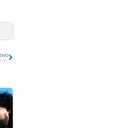
SIVO
Omicidio a Torre Canne, ucciso il 41enne Eros Rossi. Arrestato il killer: ha confessato