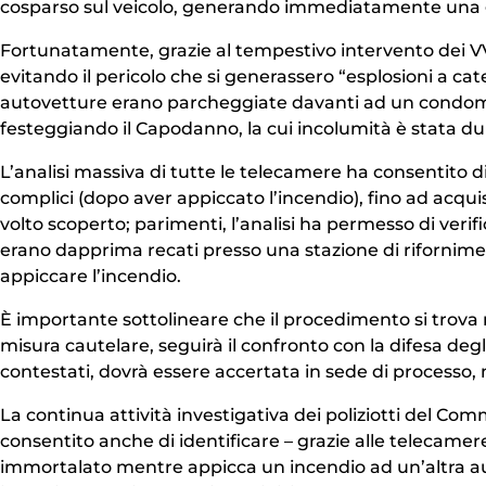
cosparso sul veicolo, generando immediatamente una g
Fortunatamente, grazie al tempestivo intervento dei VVF
evitando il pericolo che si generassero “esplosioni a ca
autovetture erano parcheggiate davanti ad un condomini
festeggiando il Capodanno, la cui incolumità è stata d
L’analisi massiva di tutte le telecamere ha consentito di 
complici (dopo aver appiccato l’incendio), fino ad acqui
volto scoperto; parimenti, l’analisi ha permesso di verifi
erano dapprima recati presso una stazione di rifornimen
appiccare l’incendio.
È importante sottolineare che il procedimento si trova n
misura cautelare, seguirà il confronto con la difesa degli
contestati, dovrà essere accertata in sede di processo, n
La continua attività investigativa dei poliziotti del Co
consentito anche di identificare – grazie alle telecamer
immortalato mentre appicca un incendio ad un’altra a