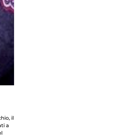
io, il
ti a
el