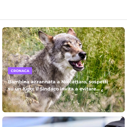
CRONACA
Bambina azzannata a Noicattaro, sospetti
su un lupo: il Sindaco invita a evitare
parchi e campagne
Agosto 6, 2026
di:
Raffaele Caruso