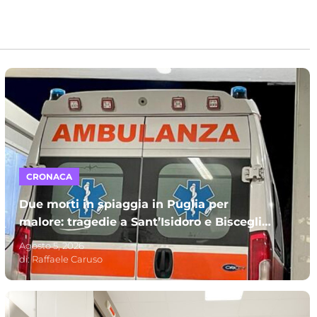
CRONACA
Due morti in spiaggia in Puglia per
malore: tragedie a Sant’Isidoro e Bisceglie.
A perdere la vita due uomini
Agosto 5, 2026
di:
Raffaele Caruso