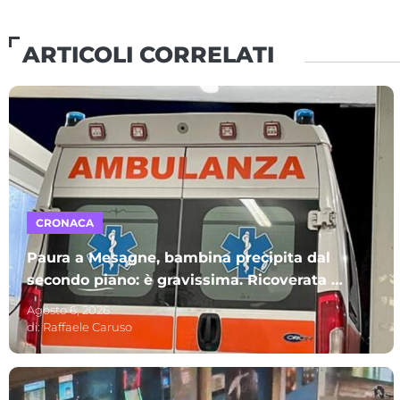
ARTICOLI CORRELATI
CRONACA
Paura a Mesagne, bambina precipita dal
secondo piano: è gravissima. Ricoverata al
Policlinico di Bari
Agosto 6, 2026
di:
Raffaele Caruso