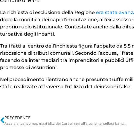
Comune di Bari.
La richiesta di esclusione della Regione
era stata avanza
dopo la modifica dei capi d’imputazione, all’ex assess
proprio ruolo istituzionale. Contestate anche dalla dife
turbativa degli incanti.
Tra i fatti al centro dell’inchiesta figura l’appalto da 5,
riscossione di tributi comunali. Secondo l’accusa, i frate
facendo da intermediari tra imprenditori e pubblici uffic
promesse di assunzioni.
Nel procedimento rientrano anche presunte truffe milio
state realizzate attraverso l’utilizzo di fideiussioni false.
PRECEDENTE
Assalti ai bancomat, maxi blitz dei Carabinieri all’alba: smantellata banda tra Foggiano e Bat