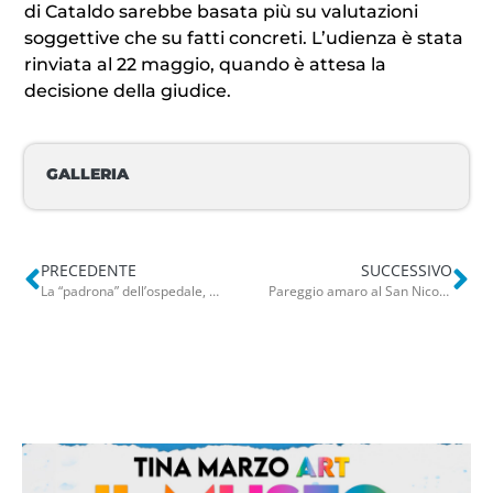
di Cataldo sarebbe basata più su valutazioni
soggettive che su fatti concreti. L’udienza è stata
rinviata al 22 maggio, quando è attesa la
decisione della giudice.
GALLERIA
PRECEDENTE
SUCCESSIVO
La “padrona” dell’ospedale, Antonio e Tino bloccati all’ingresso: “Ordini del direttore sanitario”
Pareggio amaro al San Nicola: poco Bari contro un Sudtirol troppo deciso. Si decide tutto a Bolzano