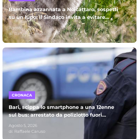
Bambina azzannata a Noicattaro, sospetti
su un lupo: il Sindaco invita a evitare
parchi e campagne
Agosto 6, 2026
di:
Raffaele Caruso
CRONACA
Bari, scippa lo smartphone a una 12enne
sul bus: arrestato da poliziotto fuori
servizio e processato per direttissima
Agosto 5, 2026
di:
Raffaele Caruso