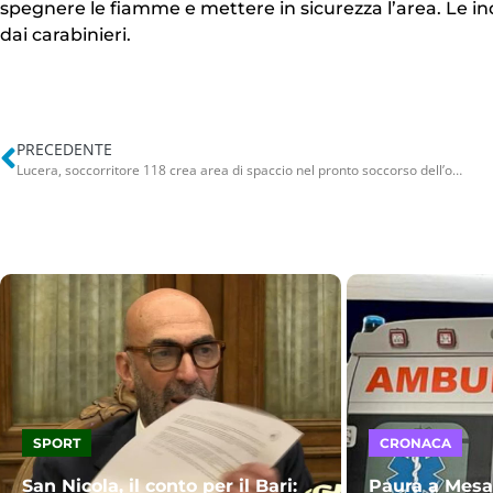
spegnere le fiamme e mettere in sicurezza l’area. Le in
dai carabinieri.
PRECEDENTE
Lucera, soccorritore 118 crea area di spaccio nel pronto soccorso dell’ospedale: 6 arresti e 4 denunce
SPORT
CRONACA
San Nicola, il conto per il Bari:
Paura a Mes