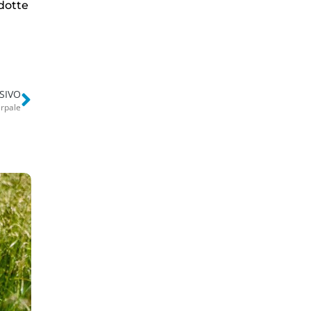
ndotte
SIVO
arpale