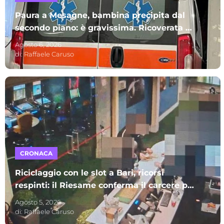
Paura a Mesagne, bambina precipita dal
secondo piano: è gravissima. Ricoverata al
Policlinico di Bari
Agosto 6, 2026
di:
Raffaele Caruso
CRONACA
Riciclaggio con le slot a Bari, ricorsi
respinti: il Riesame conferma il carcere per
sette indagati – I NOMI
Agosto 5, 2026
di:
Raffaele Caruso