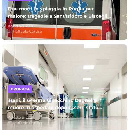
Due morti in spiaggia in Puglia per
malore: tragedie a Sant’Isidoro e Bisceglie.
A perdere la vita due uomini
Agosto 5, 2026
di:
Raffaele Caruso
CRONACA
Trani, il 64enne Gioacchino Dagnello
muore in ospedale dopo essere stato
investito: s’indaga per omicidio stradale
Agosto 5, 2026
di:
Raffaele Caruso