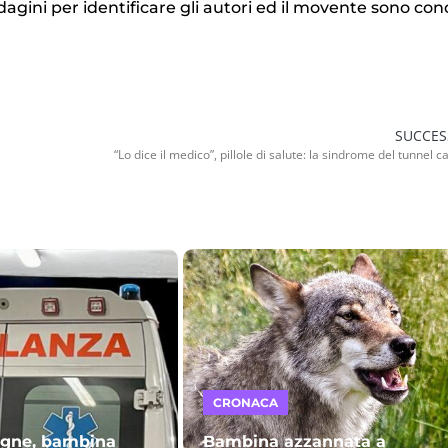
dagini per identificare gli autori ed il movente sono co
SUCCES
“Lo dice il medico”, pillole di salute: la sindrome del tunnel c
CRONACA
agne, bambina
Bambina azzannata a