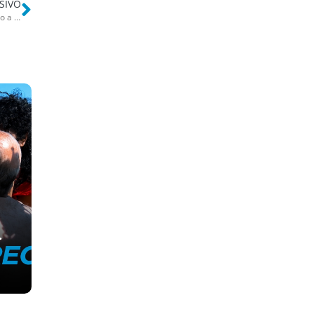
SIVO
Bari, pusher infedele pestato a Santo Spirito: 8 affiliati agli Strisciuglio a processo. Tra loro anche donne – NOMI
r
e