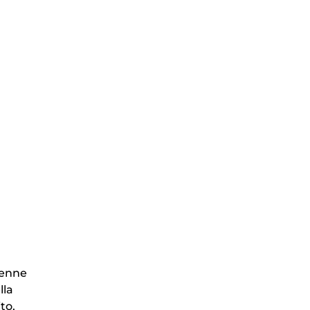
3enne
lla
to,