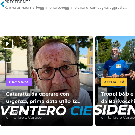
PRECEDENTE
Rapina armata nel Foggiano, saccheggiano casa di campagna: aggredite anziana e figlie. Ladri in fuga
CRONACA
ATTUALITÀ
Cataratta da operare con
Troppi b&b e 
urgenza, prima data utile 12
da Barivecchi
dicembre 2028. Franco:
atti vandalic
Agosto 8, 2026
Agosto 8, 2026
“Diventerò cieco”
peggio”
di:
Raffaele Caruso
di:
Raffaele Carus