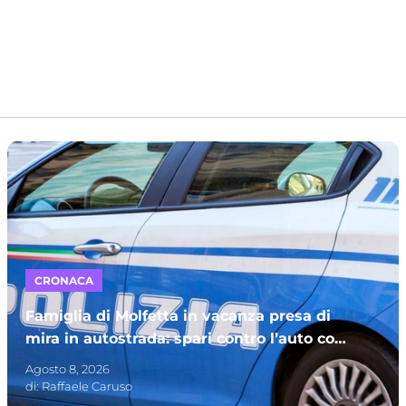
CRONACA
Famiglia di Molfetta in vacanza presa di
mira in autostrada: spari contro l’auto con
bambini a bordo
Agosto 8, 2026
di:
Raffaele Caruso