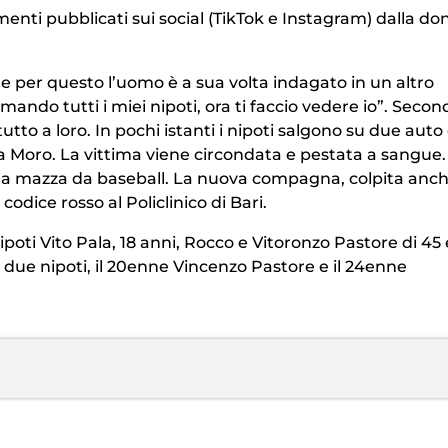
nti pubblicati sui social (TikTok e Instagram) dalla do
fi e per questo l’uomo è a sua volta indagato in un altro
ando tutti i miei nipoti, ora ti faccio vedere io”. Secon
utto a loro. In pochi istanti i nipoti salgono su due auto
za Moro. La vittima viene circondata e pestata a sangue.
 una mazza da baseball. La nuova compagna, colpita anch
odice rosso al Policlinico di Bari.
ipoti Vito Pala, 18 anni, Rocco e Vitoronzo Pastore di 45 
tri due nipoti, il 20enne Vincenzo Pastore e il 24enne