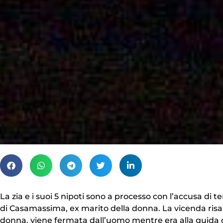
La zia e i suoi 5 nipoti sono a processo con l’accusa di 
di Casamassima, ex marito della donna. La vicenda risal
donna, viene fermata dall’uomo mentre era alla guida de