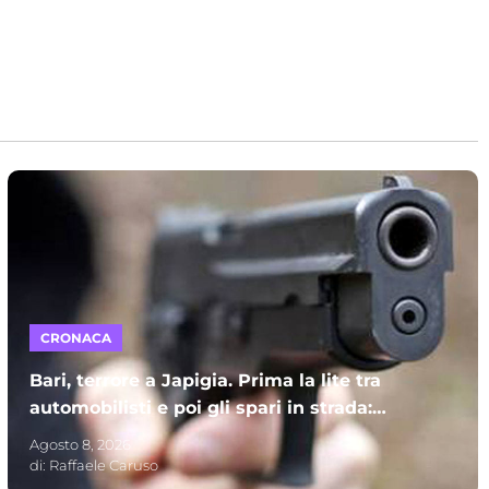
CRONACA
Bari, terrore a Japigia. Prima la lite tra
automobilisti e poi gli spari in strada:
paura tra le palazzine
Agosto 8, 2026
di:
Raffaele Caruso