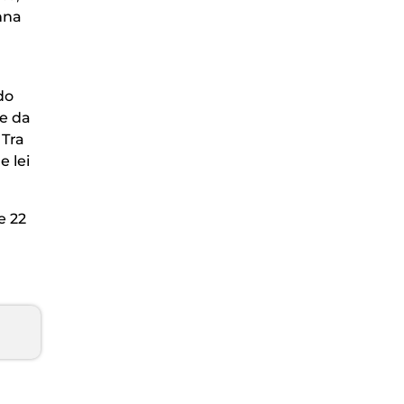
nna
do
 e da
 Tra
e lei
e 22