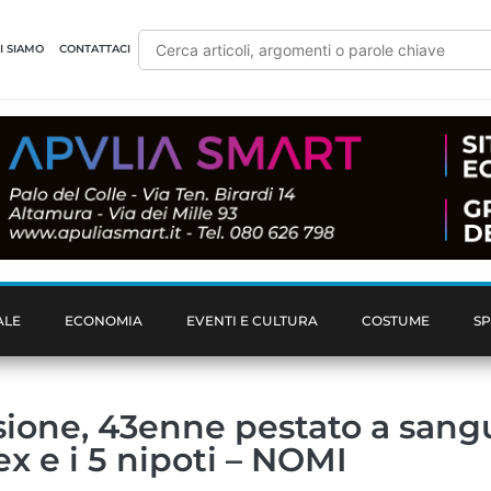
I SIAMO
CONTATTACI
ALE
ECONOMIA
EVENTI E CULTURA
COSTUME
S
essione, 43enne pestato a sang
x e i 5 nipoti – NOMI