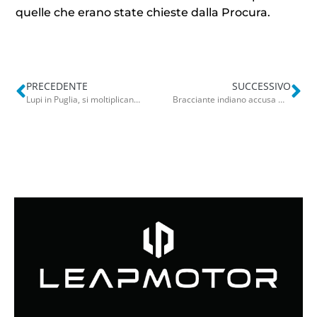
quelle che erano state chieste dalla Procura.
PRECEDENTE
SUCCESSIVO
Lupi in Puglia, si moltiplicano gli attacchi: azzannate 10 pecore a Noci. L’allarme di Coldiretti
Bracciante indiano accusa malore nei campi e muore in ospedale: indagato imprenditore agricolo a Taranto