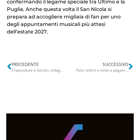
confermando il legame speciale tra Ultimo e la
Puglia. Anche questa volta il San Nicola si
prepara ad accogliere migliaia di fan per uno
degli appuntamenti musicali più attesi
dell’estate 2027.
PRECEDENTE
SUCCESSIVO
Criptovalute e bitcoin, indagini sull’inchiesta abortita. Antonio interrogato: “Il prezzo da pagare”
Falsi referti e visite a pagamento negli orari di servizio, medico indagato nel Brindisino: danno da 68mila euro