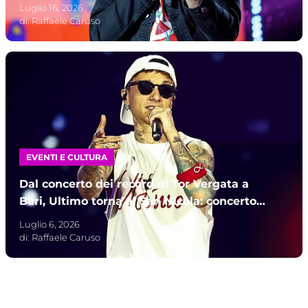
straordinario tra parcheggi e trasporto
Luglio 16, 2026
di:
Raffaele Caruso
EVENTI E CULTURA
Dal concerto dei record di Tor Vergata a
Bari, Ultimo torna al San Nicola: concerto il
6 luglio 2027
Luglio 6, 2026
di:
Raffaele Caruso