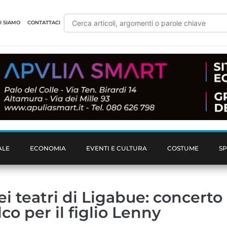
I SIAMO
CONTATTACI
ALE
ECONOMIA
EVENTI E CULTURA
COSTUME
S
ei teatri di Ligabue: concerto 
co per il figlio Lenny