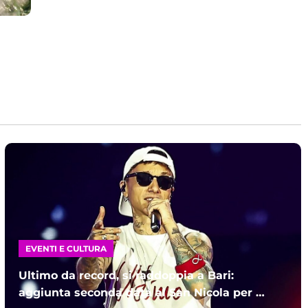
EVENTI E CULTURA
Ultimo da record, si raddoppia a Bari:
aggiunta seconda data al San Nicola per il