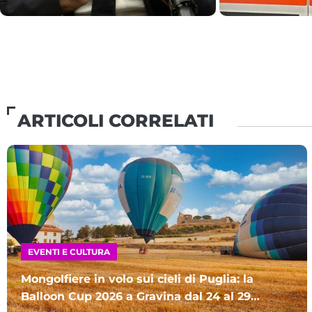
al Comune
ARTICOLI CORRELATI
EVENTI E CULTURA
Mongolfiere in volo sui cieli di Puglia: la
Balloon Cup 2026 a Gravina dal 24 al 29