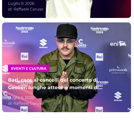
tour del 2027
Luglio 9, 2026
di:
Raffaele Caruso
EVENTI E CULTURA
Bari, caos ai cancelli del concerto di
Geolier: lunghe attese e momenti di
tensione prima dello show
Luglio 5, 2026
di:
Raffaele Caruso