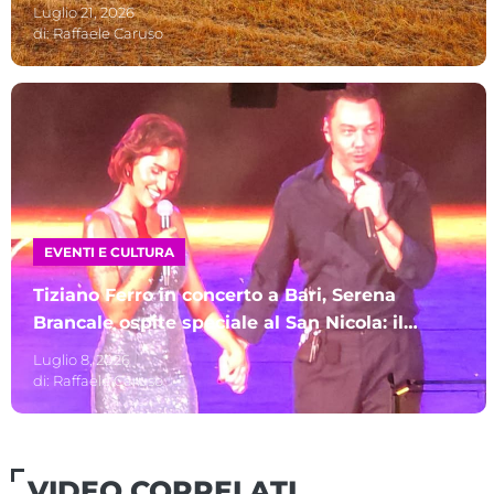
agosto
Luglio 21, 2026
di:
Raffaele Caruso
EVENTI E CULTURA
Tiziano Ferro in concerto a Bari, Serena
Brancale ospite speciale al San Nicola: il
duetto infiamma il pubblico
Luglio 8, 2026
di:
Raffaele Caruso
VIDEO CORRELATI