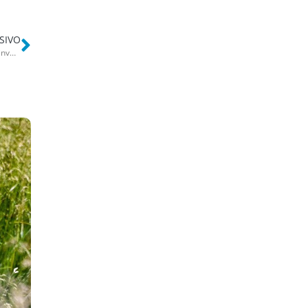
SIVO
Bari, al Policlinico macchinari per disturbi neurologici: 664mila euro investiti per nuove apparecchiature