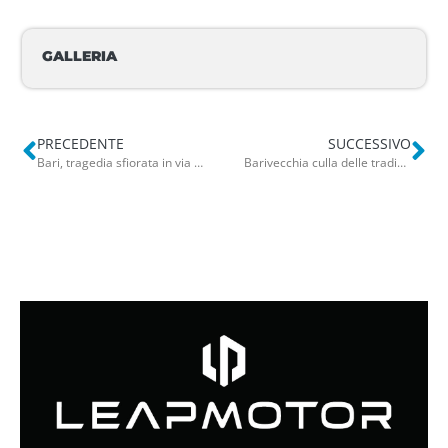
GALLERIA
PRECEDENTE
SUCCESSIVO
Bari, tragedia sfiorata in via Posca: bottiglie di vetro cadono dal balcone di un palazzo
Barivecchia culla delle tradizioni: “A San Giuànne le chelumme ammine ‘nganne”