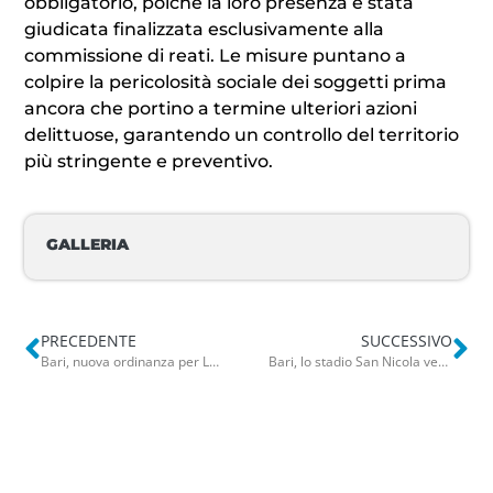
obbligatorio, poiché la loro presenza è stata
giudicata finalizzata esclusivamente alla
commissione di reati. Le misure puntano a
colpire la pericolosità sociale dei soggetti prima
ancora che portino a termine ulteriori azioni
delittuose, garantendo un controllo del territorio
più stringente e preventivo.
GALLERIA
PRECEDENTE
SUCCESSIVO
Bari, nuova ordinanza per Largo Adua e Piazza Diaz: più spazio ai pedoni e limiti alla movida
Bari, lo stadio San Nicola verso la nuova gestione. Bando da 8 milioni: canone a carico del concessionario