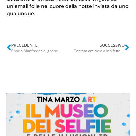
un’email folle nel cuore della notte inviata da uno
qualunque.
PRECEDENTE
SUCCESSIVO
Choc a Manfredonia, ghanese 38enne colpito a bottigliate. L’ipotesi razziale: “Poteva fare la fine di Bakari”
Tentato omicidio a Molfetta, cerca di sparare a un 18enne ma la pistola si inceppa: 4 arresti