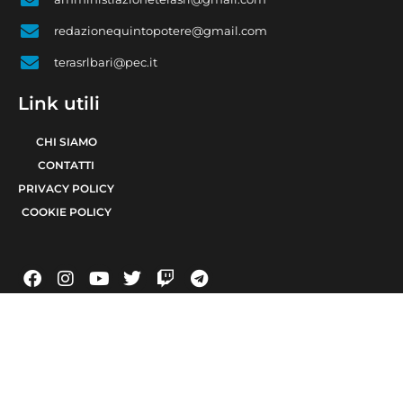
redazionequintopotere@gmail.com
terasrlbari@pec.it
Link utili
CHI SIAMO
CONTATTI
PRIVACY POLICY
COOKIE POLICY
© 2021 TERA Srl Partita I.V.A. e codice fiscale 08623480723 | Registro delle
imprese di Bari 08623480723 | Testata giornalistica iscritta al Tribunale di Bari
num. R.G. 6371/2021 num. Registro Stampa 24 | Direttore Responsabile Raffaele
Caruso