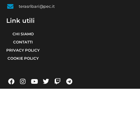
terasrlbari@pec.it
Link utili
CHI SIAMO
CONTATTI
PRIVACY POLICY
COOKIE POLICY
© 2021 TERA Srl Partita I.V.A. e codice fiscale 08623480723 | Registro delle
imprese di Bari 08623480723 | Testata giornalistica iscritta al Tribunale di Bari
num. R.G. 6371/2021 num. Registro Stampa 24 | Direttore Responsabile Raffaele
Caruso
Made with passion by