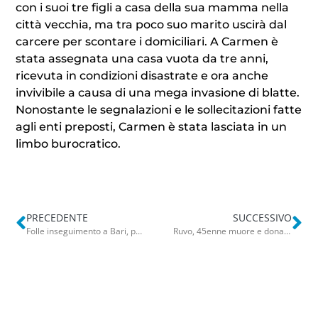
con i suoi tre figli a casa della sua mamma nella
città vecchia, ma tra poco suo marito uscirà dal
carcere per scontare i domiciliari. A Carmen è
stata assegnata una casa vuota da tre anni,
ricevuta in condizioni disastrate e ora anche
invivibile a causa di una mega invasione di blatte.
Nonostante le segnalazioni e le sollecitazioni fatte
agli enti preposti, Carmen è stata lasciata in un
limbo burocratico.
PRECEDENTE
SUCCESSIVO
Folle inseguimento a Bari, perde il controllo e si schianta contro 6 auto parcheggiate: fermato
Ruvo, 45enne muore e dona gli organi. Il grazie dell’Asl: “Nulla è facile gesto che riaccende speranze di vita”