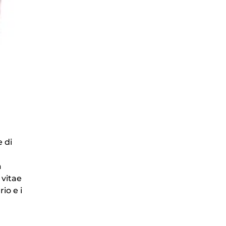
 di
a
 vitae
io e i