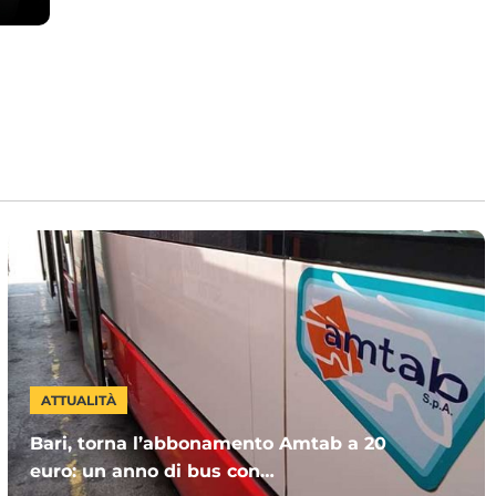
ATTUALITÀ
Bari, torna l’abbonamento Amtab a 20
euro: un anno di bus con