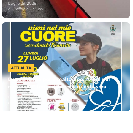
“MUVTinBUS365”. Chi può sottoscriverlo
Luglio 29, 2026
di:
Raffaele Caruso
ATTUALITÀ
Dopo il rinvio per il maltempo, “Vieni nel
mio cuore” torna a Bitonto: questa sera
l’evento dedicato a Gianvito
Luglio 27, 2026
di:
Claudia Santoro