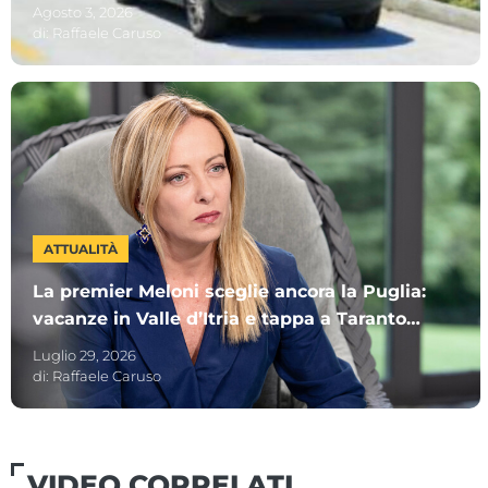
Ecco gli altri Comuni più “cari”
Agosto 3, 2026
di:
Raffaele Caruso
ATTUALITÀ
La premier Meloni sceglie ancora la Puglia:
vacanze in Valle d’Itria e tappa a Taranto
per i Giochi del Mediterraneo
Luglio 29, 2026
di:
Raffaele Caruso
VIDEO CORRELATI