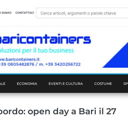
I SIAMO
CONTATTACI
ALE
ECONOMIA
EVENTI E CULTURA
COSTUME
S
ordo: open day a Bari il 27