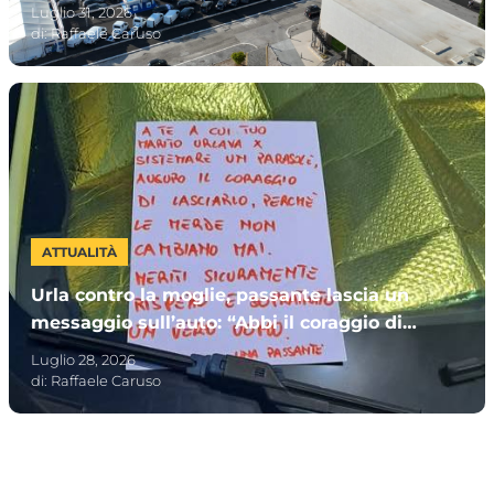
Invitata la Premier Meloni
Luglio 31, 2026
di:
Raffaele Caruso
ATTUALITÀ
Urla contro la moglie, passante lascia un
messaggio sull’auto: “Abbi il coraggio di
lasciarlo”
Luglio 28, 2026
di:
Raffaele Caruso