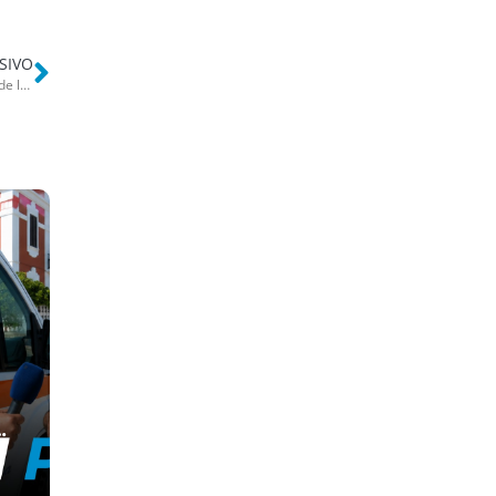
SIVO
Bordello&breakfast sparsi nel Barese. Blitz a Valenzano: escort chiude la porta in faccia a Tino (1)
e